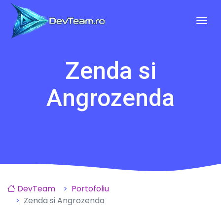
Tog
Zenda si
Angrozenda
DevTeam
Portofoliu
Zenda si Angrozenda