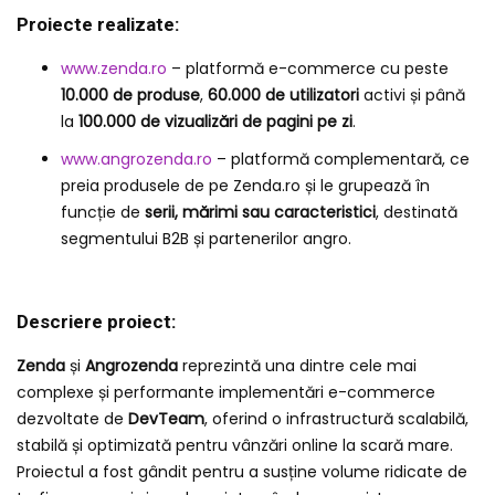
Proiecte realizate:
www.zenda.ro
– platformă e-commerce cu peste
10.000 de produse
,
60.000 de utilizatori
activi și până
la
100.000 de vizualizări de pagini pe zi
.
www.angrozenda.ro
– platformă complementară, ce
preia produsele de pe Zenda.ro și le grupează în
funcție de
serii, mărimi sau caracteristici
, destinată
segmentului B2B și partenerilor angro.
Descriere proiect:
Zenda
și
Angrozenda
reprezintă una dintre cele mai
complexe și performante implementări e-commerce
dezvoltate de
DevTeam
, oferind o infrastructură scalabilă,
stabilă și optimizată pentru vânzări online la scară mare.
Proiectul a fost gândit pentru a susține volume ridicate de